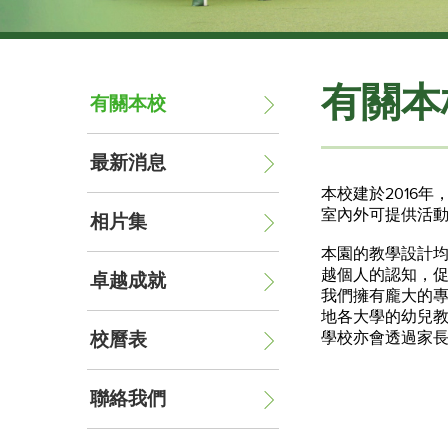
有關本
有關本校
最新消息
本校建於2016
室內外可提供活
相片集
本園的教學設計
越個人的認知，
卓越成就
我們擁有龐大的
地各大學的幼兒
校曆表
學校亦會透過家
聯絡我們