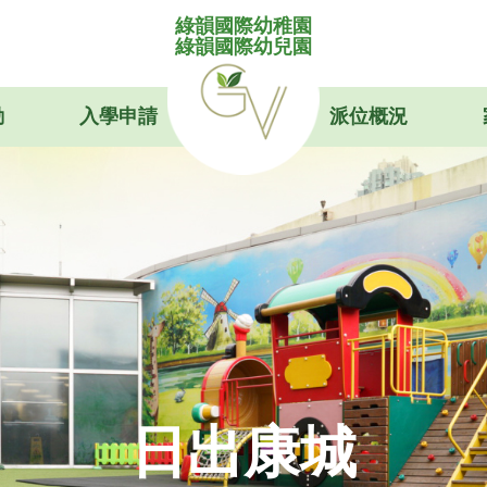
綠韻國際幼稚園
綠韻國際幼兒園
動
入學申請
派位概況
日出康城